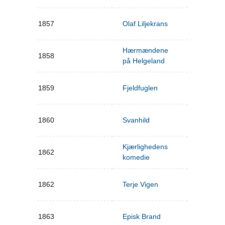
1857
Olaf Liljekrans
Hærmændene
1858
på Helgeland
1859
Fjeldfuglen
1860
Svanhild
Kjærlighedens
1862
komedie
1862
Terje Vigen
1863
Episk Brand