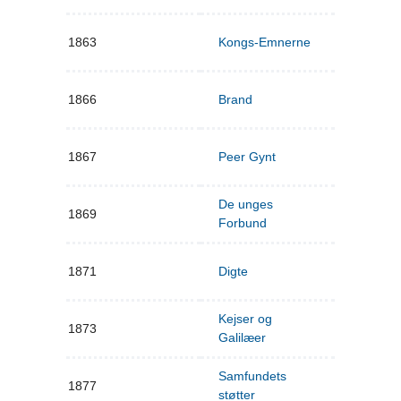
1863
Kongs-Emnerne
1866
Brand
1867
Peer Gynt
De unges
1869
Forbund
1871
Digte
Kejser og
1873
Galilæer
Samfundets
1877
støtter