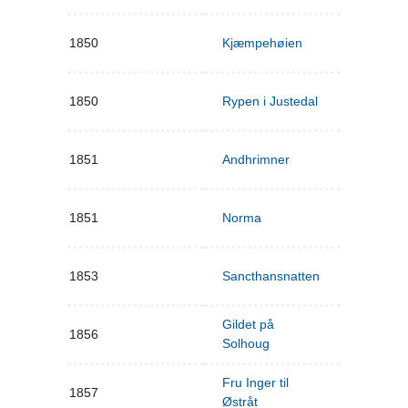
1850
Kjæmpehøien
1850
Rypen i Justedal
1851
Andhrimner
1851
Norma
1853
Sancthansnatten
Gildet på
1856
Solhoug
Fru Inger til
1857
Østråt