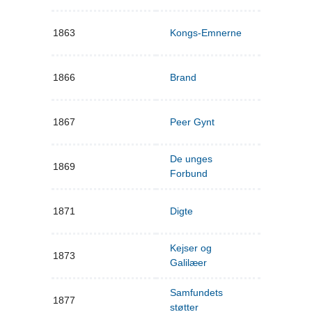
1863
Kongs-Emnerne
1866
Brand
1867
Peer Gynt
De unges
1869
Forbund
1871
Digte
Kejser og
1873
Galilæer
Samfundets
1877
støtter