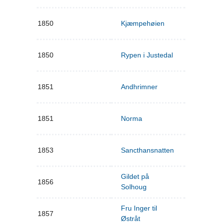
1850
Kjæmpehøien
1850
Rypen i Justedal
1851
Andhrimner
1851
Norma
1853
Sancthansnatten
Gildet på
1856
Solhoug
Fru Inger til
1857
Østråt