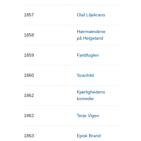
1857
Olaf Liljekrans
Hærmændene
1858
på Helgeland
1859
Fjeldfuglen
1860
Svanhild
Kjærlighedens
1862
komedie
1862
Terje Vigen
1863
Episk Brand