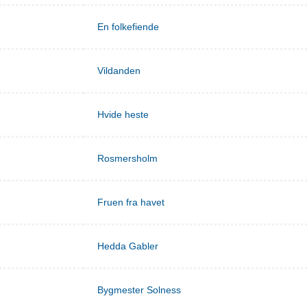
En folkefiende
Vildanden
Hvide heste
Rosmersholm
Fruen fra havet
Hedda Gabler
Bygmester Solness