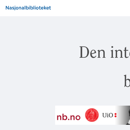
Den int
b