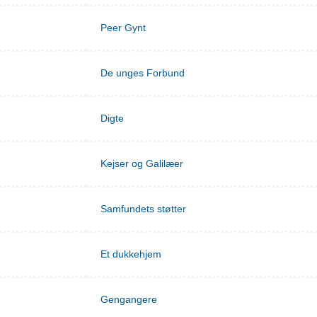
Peer Gynt
De unges Forbund
Digte
Kejser og Galilæer
Samfundets støtter
Et dukkehjem
Gengangere