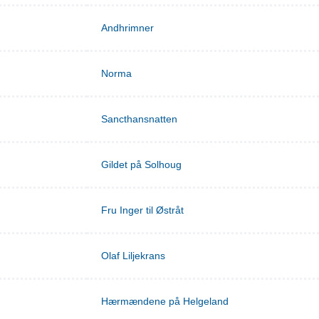
Andhrimner
Norma
Sancthansnatten
Gildet på Solhoug
Fru Inger til Østråt
Olaf Liljekrans
Hærmændene på Helgeland