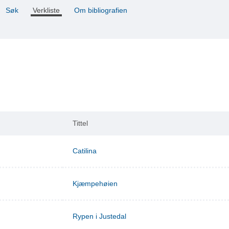
Søk
Verkliste
Om bibliografien
Tittel
Catilina
Kjæmpehøien
Rypen i Justedal