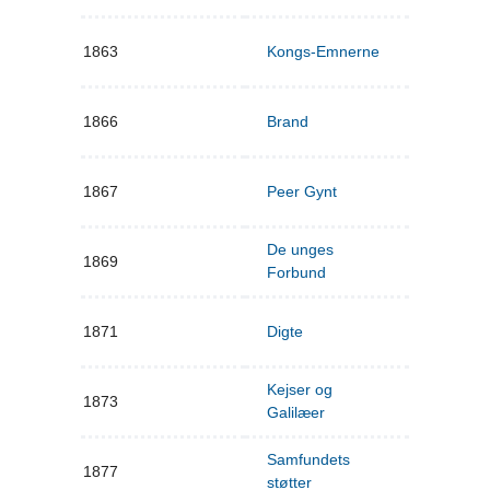
1863
Kongs-Emnerne
1866
Brand
1867
Peer Gynt
De unges
1869
Forbund
1871
Digte
Kejser og
1873
Galilæer
Samfundets
1877
støtter