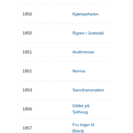
1850
Kjæmpehøien
1850
Rypen i Justedal
1851
Andhrimner
1851
Norma
1853
Sancthansnatten
Gildet på
1856
Solhoug
Fru Inger til
1857
Østråt