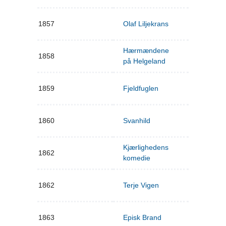
1857
Olaf Liljekrans
Hærmændene
1858
på Helgeland
1859
Fjeldfuglen
1860
Svanhild
Kjærlighedens
1862
komedie
1862
Terje Vigen
1863
Episk Brand