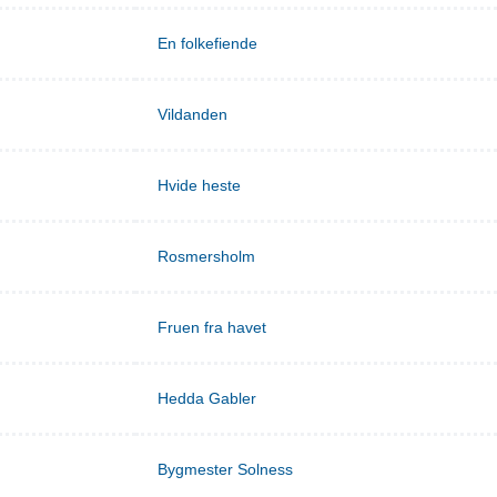
En folkefiende
Vildanden
Hvide heste
Rosmersholm
Fruen fra havet
Hedda Gabler
Bygmester Solness