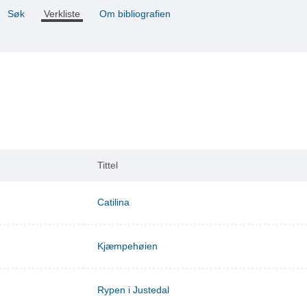
Søk
Verkliste
Om bibliografien
Tittel
Catilina
Kjæmpehøien
Rypen i Justedal