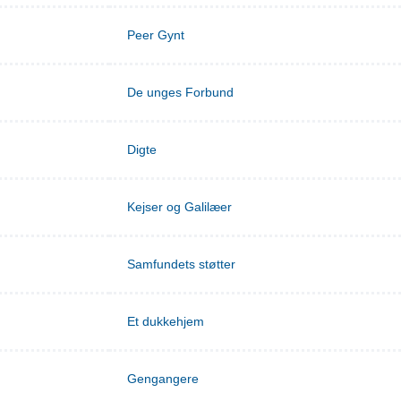
Peer Gynt
De unges Forbund
Digte
Kejser og Galilæer
Samfundets støtter
Et dukkehjem
Gengangere