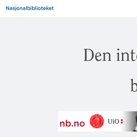
Den int
b