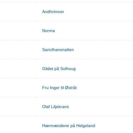
Andhrimner
Norma
Sancthansnatten
Gildet på Solhoug
Fru Inger til Østråt
Olaf Liljekrans
Hærmændene på Helgeland