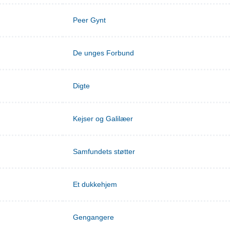
Peer Gynt
De unges Forbund
Digte
Kejser og Galilæer
Samfundets støtter
Et dukkehjem
Gengangere