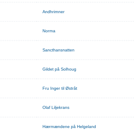
Andhrimner
Norma
Sancthansnatten
Gildet på Solhoug
Fru Inger til Østråt
Olaf Liljekrans
Hærmændene på Helgeland