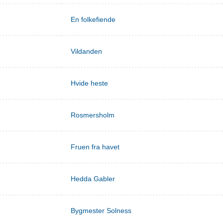
En folkefiende
Vildanden
Hvide heste
Rosmersholm
Fruen fra havet
Hedda Gabler
Bygmester Solness