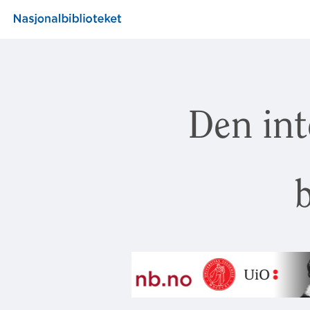
Den int
b