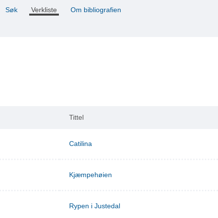
Søk
Verkliste
Om bibliografien
Tittel
Catilina
Kjæmpehøien
Rypen i Justedal