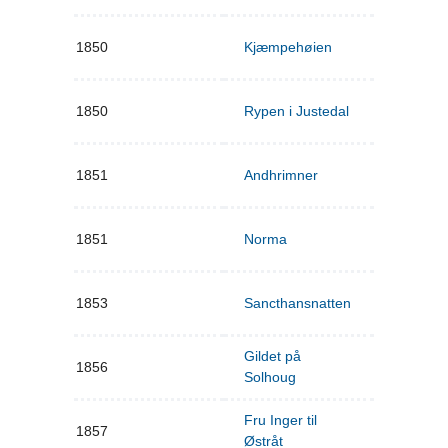
1850
Kjæmpehøien
1850
Rypen i Justedal
1851
Andhrimner
1851
Norma
1853
Sancthansnatten
Gildet på
1856
Solhoug
Fru Inger til
1857
Østråt