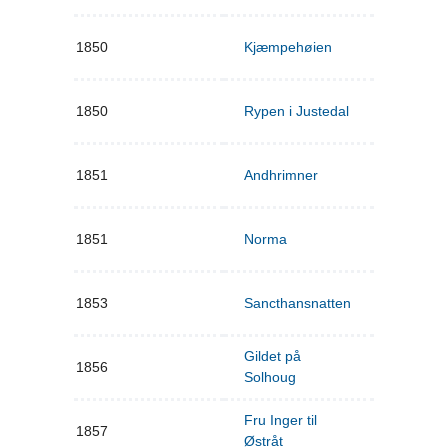
1850
Kjæmpehøien
1850
Rypen i Justedal
1851
Andhrimner
1851
Norma
1853
Sancthansnatten
Gildet på
1856
Solhoug
Fru Inger til
1857
Østråt