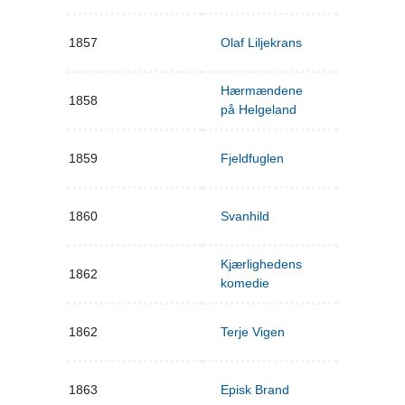
1857
Olaf Liljekrans
Hærmændene
1858
på Helgeland
1859
Fjeldfuglen
1860
Svanhild
Kjærlighedens
1862
komedie
1862
Terje Vigen
1863
Episk Brand