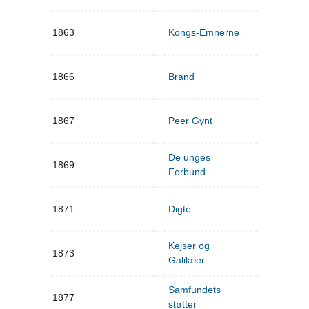
1863
Kongs-Emnerne
1866
Brand
1867
Peer Gynt
De unges
1869
Forbund
1871
Digte
Kejser og
1873
Galilæer
Samfundets
1877
støtter