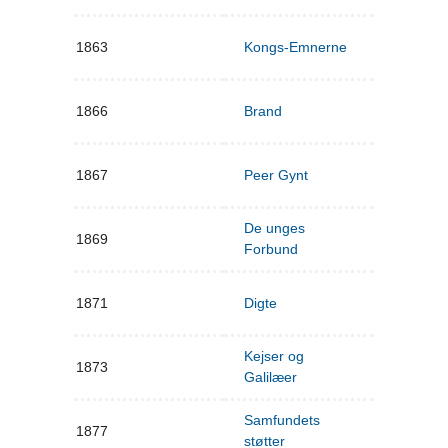
1863
Kongs-Emnerne
1866
Brand
1867
Peer Gynt
De unges
1869
Forbund
1871
Digte
Kejser og
1873
Galilæer
Samfundets
1877
støtter