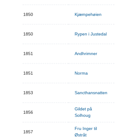
1850
Kjæmpehøien
1850
Rypen i Justedal
1851
Andhrimner
1851
Norma
1853
Sancthansnatten
Gildet på
1856
Solhoug
Fru Inger til
1857
Østråt