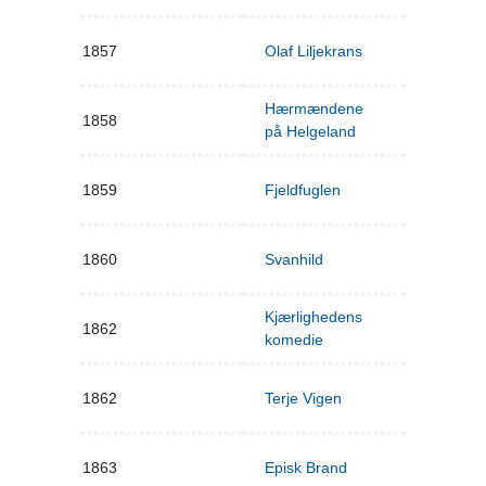
1857
Olaf Liljekrans
Hærmændene
1858
på Helgeland
1859
Fjeldfuglen
1860
Svanhild
Kjærlighedens
1862
komedie
1862
Terje Vigen
1863
Episk Brand