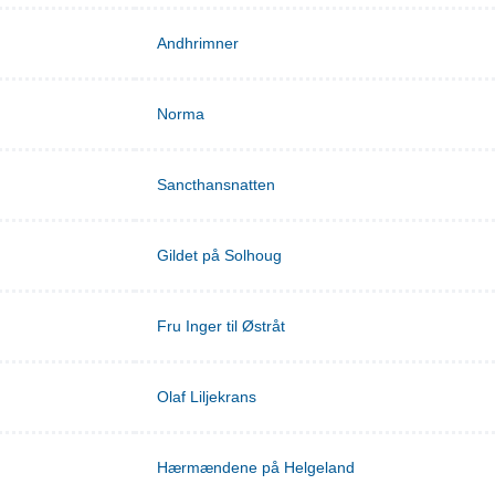
Andhrimner
Norma
Sancthansnatten
Gildet på Solhoug
Fru Inger til Østråt
Olaf Liljekrans
Hærmændene på Helgeland