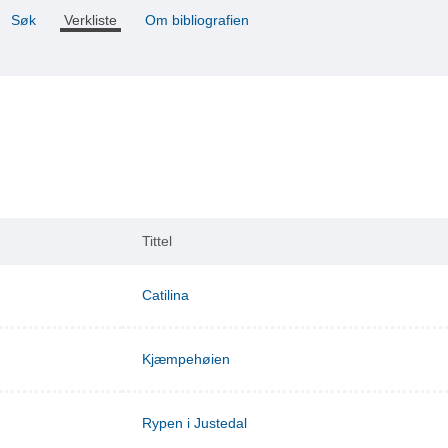
Søk
Verkliste
Om bibliografien
Tittel
Catilina
Kjæmpehøien
Rypen i Justedal