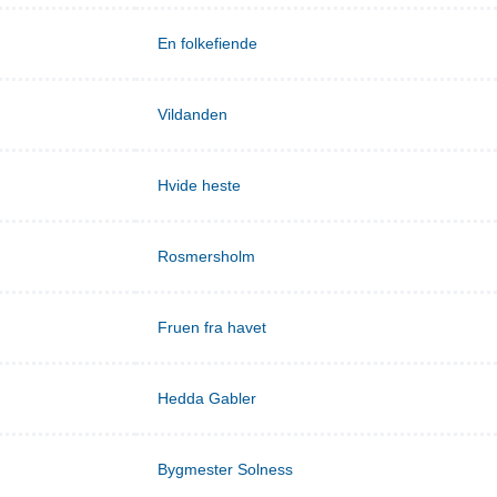
En folkefiende
Vildanden
Hvide heste
Rosmersholm
Fruen fra havet
Hedda Gabler
Bygmester Solness