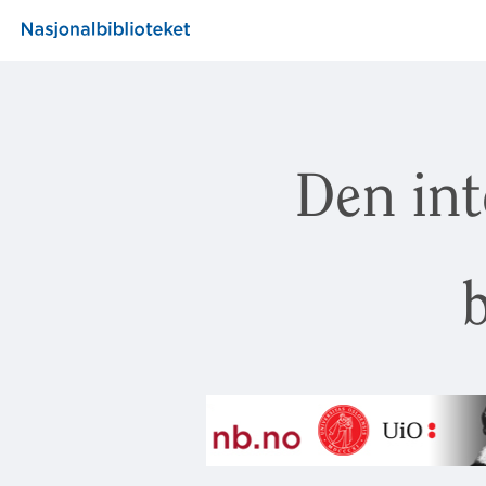
Den int
b