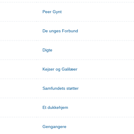
Peer Gynt
De unges Forbund
Digte
Kejser og Galilæer
Samfundets støtter
Et dukkehjem
Gengangere