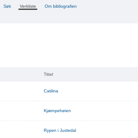
Søk
Verkliste
Om bibliografien
Tittel
Catilina
Kjæmpehøien
Rypen i Justedal