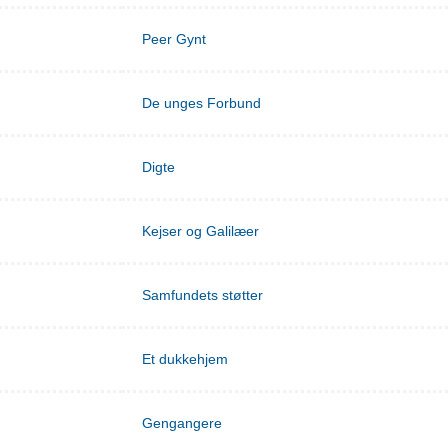
Peer Gynt
De unges Forbund
Digte
Kejser og Galilæer
Samfundets støtter
Et dukkehjem
Gengangere