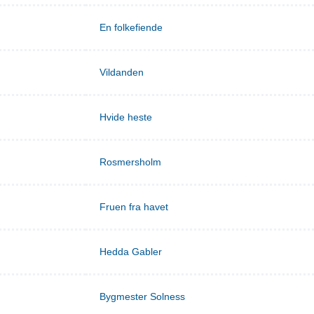
En folkefiende
Vildanden
Hvide heste
Rosmersholm
Fruen fra havet
Hedda Gabler
Bygmester Solness