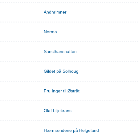
Andhrimner
Norma
Sancthansnatten
Gildet på Solhoug
Fru Inger til Østråt
Olaf Liljekrans
Hærmændene på Helgeland