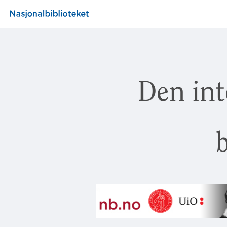
Den int
b