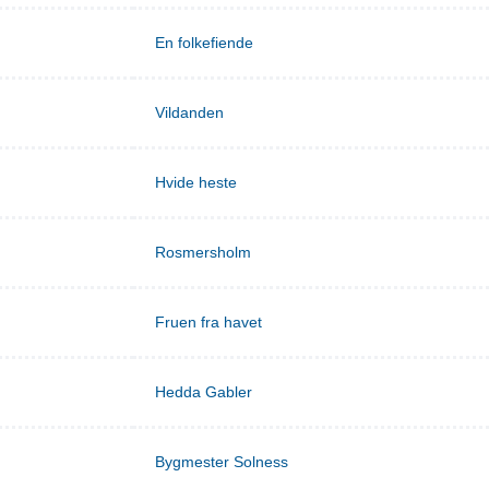
En folkefiende
Vildanden
Hvide heste
Rosmersholm
Fruen fra havet
Hedda Gabler
Bygmester Solness