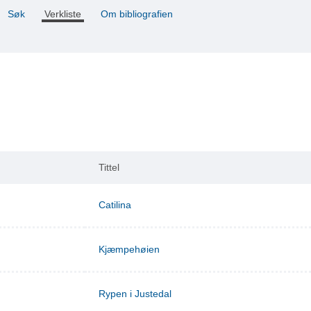
Søk
Verkliste
Om bibliografien
Tittel
Catilina
Kjæmpehøien
Rypen i Justedal