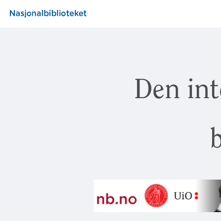
Den int
b