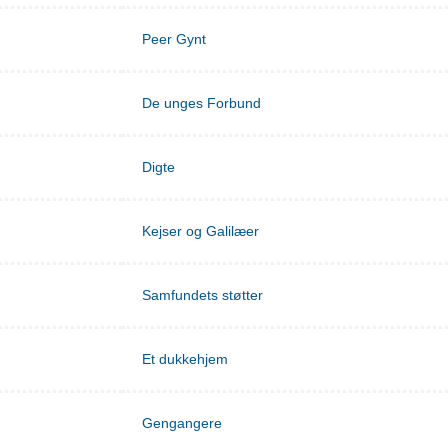
Peer Gynt
De unges Forbund
Digte
Kejser og Galilæer
Samfundets støtter
Et dukkehjem
Gengangere