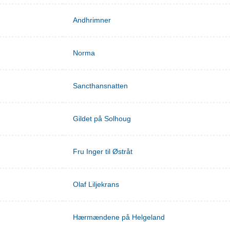
Andhrimner
Norma
Sancthansnatten
Gildet på Solhoug
Fru Inger til Østråt
Olaf Liljekrans
Hærmændene på Helgeland