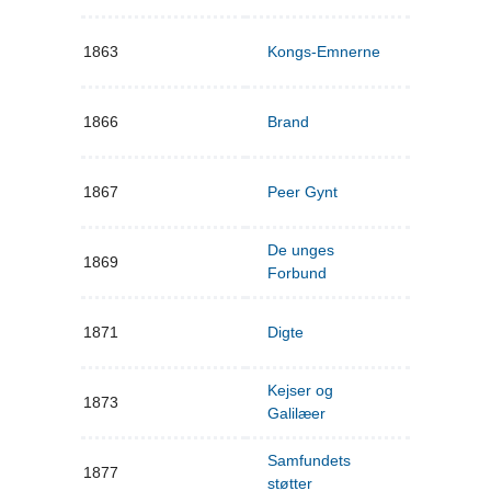
1863
Kongs-Emnerne
1866
Brand
1867
Peer Gynt
De unges
1869
Forbund
1871
Digte
Kejser og
1873
Galilæer
Samfundets
1877
støtter