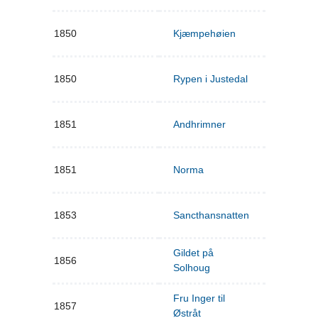
1850
Kjæmpehøien
1850
Rypen i Justedal
1851
Andhrimner
1851
Norma
1853
Sancthansnatten
Gildet på
1856
Solhoug
Fru Inger til
1857
Østråt