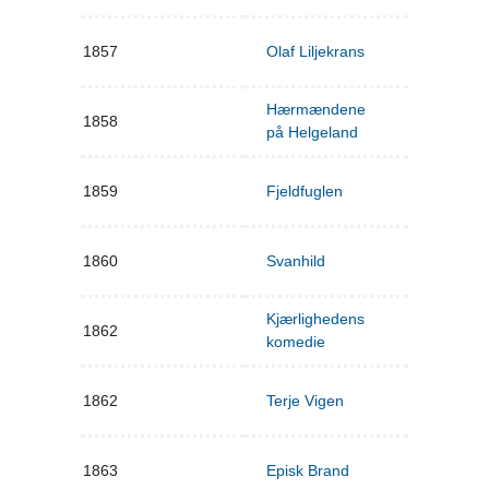
1857
Olaf Liljekrans
Hærmændene
1858
på Helgeland
1859
Fjeldfuglen
1860
Svanhild
Kjærlighedens
1862
komedie
1862
Terje Vigen
1863
Episk Brand