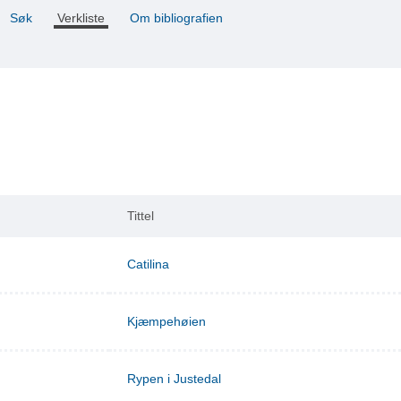
Søk
Verkliste
Om bibliografien
Tittel
Catilina
Kjæmpehøien
Rypen i Justedal