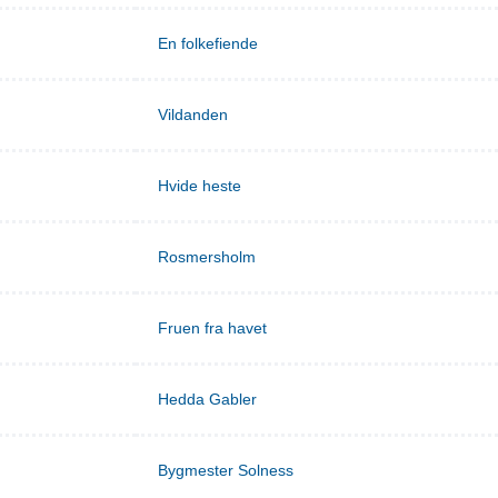
En folkefiende
Vildanden
Hvide heste
Rosmersholm
Fruen fra havet
Hedda Gabler
Bygmester Solness