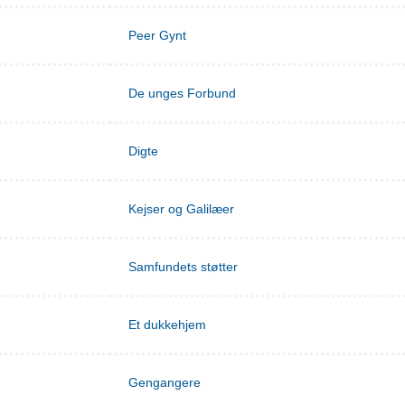
Peer Gynt
De unges Forbund
Digte
Kejser og Galilæer
Samfundets støtter
Et dukkehjem
Gengangere