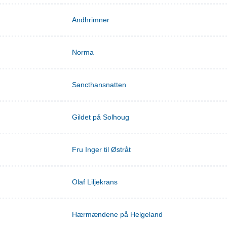
Andhrimner
Norma
Sancthansnatten
Gildet på Solhoug
Fru Inger til Østråt
Olaf Liljekrans
Hærmændene på Helgeland