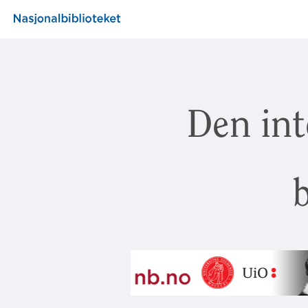
Den int
b