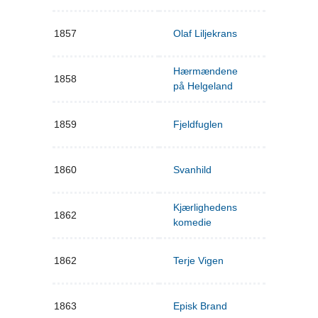
1857
Olaf Liljekrans
Hærmændene
1858
på Helgeland
1859
Fjeldfuglen
1860
Svanhild
Kjærlighedens
1862
komedie
1862
Terje Vigen
1863
Episk Brand