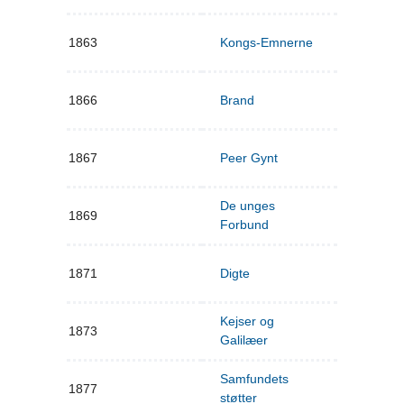
1863
Kongs-Emnerne
1866
Brand
1867
Peer Gynt
De unges
1869
Forbund
1871
Digte
Kejser og
1873
Galilæer
Samfundets
1877
støtter