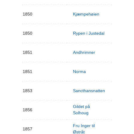
1850
Kjæmpehøien
1850
Rypen i Justedal
1851
Andhrimner
1851
Norma
1853
Sancthansnatten
Gildet på
1856
Solhoug
Fru Inger til
1857
Østråt