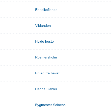
En folkefiende
Vildanden
Hvide heste
Rosmersholm
Fruen fra havet
Hedda Gabler
Bygmester Solness