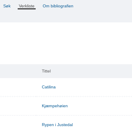
Søk
Verkliste
Om bibliografien
Tittel
Catilina
Kjæmpehøien
Rypen i Justedal