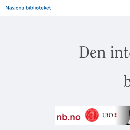
Den int
b