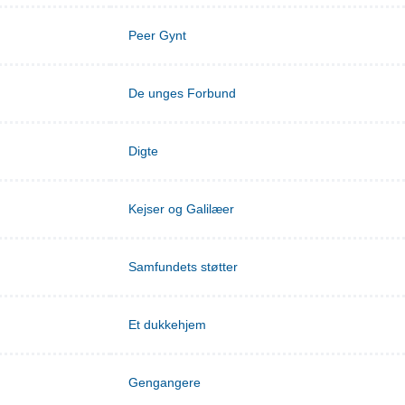
Peer Gynt
De unges Forbund
Digte
Kejser og Galilæer
Samfundets støtter
Et dukkehjem
Gengangere