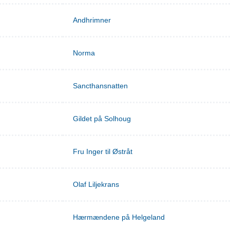
Andhrimner
Norma
Sancthansnatten
Gildet på Solhoug
Fru Inger til Østråt
Olaf Liljekrans
Hærmændene på Helgeland