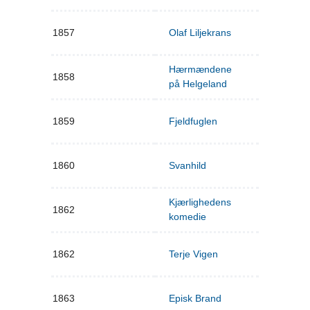
1857
Olaf Liljekrans
Hærmændene
1858
på Helgeland
1859
Fjeldfuglen
1860
Svanhild
Kjærlighedens
1862
komedie
1862
Terje Vigen
1863
Episk Brand