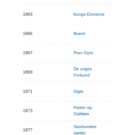
1863
Kongs-Emnerne
1866
Brand
1867
Peer Gynt
De unges
1869
Forbund
1871
Digte
Kejser og
1873
Galilæer
Samfundets
1877
støtter