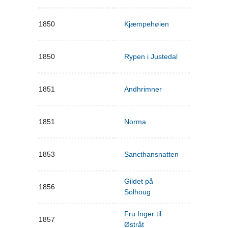
1850
Kjæmpehøien
1850
Rypen i Justedal
1851
Andhrimner
1851
Norma
1853
Sancthansnatten
Gildet på
1856
Solhoug
Fru Inger til
1857
Østråt