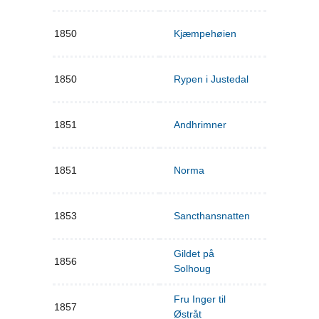
1850
Kjæmpehøien
1850
Rypen i Justedal
1851
Andhrimner
1851
Norma
1853
Sancthansnatten
Gildet på
1856
Solhoug
Fru Inger til
1857
Østråt