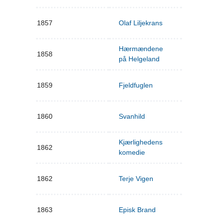
1857
Olaf Liljekrans
Hærmændene
1858
på Helgeland
1859
Fjeldfuglen
1860
Svanhild
Kjærlighedens
1862
komedie
1862
Terje Vigen
1863
Episk Brand