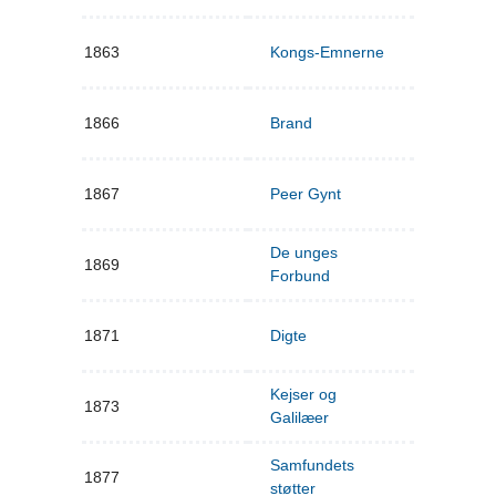
1863
Kongs-Emnerne
1866
Brand
1867
Peer Gynt
De unges
1869
Forbund
1871
Digte
Kejser og
1873
Galilæer
Samfundets
1877
støtter