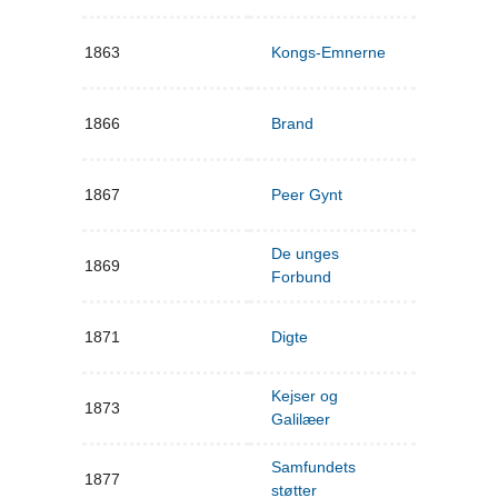
1863
Kongs-Emnerne
1866
Brand
1867
Peer Gynt
De unges
1869
Forbund
1871
Digte
Kejser og
1873
Galilæer
Samfundets
1877
støtter