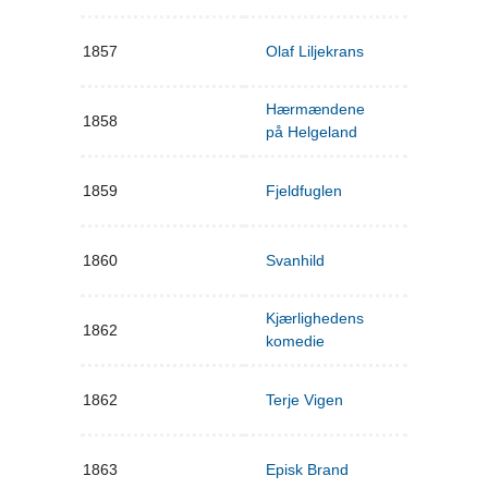
1857
Olaf Liljekrans
Hærmændene
1858
på Helgeland
1859
Fjeldfuglen
1860
Svanhild
Kjærlighedens
1862
komedie
1862
Terje Vigen
1863
Episk Brand