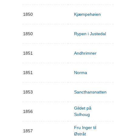
1850
Kjæmpehøien
1850
Rypen i Justedal
1851
Andhrimner
1851
Norma
1853
Sancthansnatten
Gildet på
1856
Solhoug
Fru Inger til
1857
Østråt