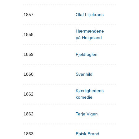
1857
Olaf Liljekrans
Hærmændene
1858
på Helgeland
1859
Fjeldfuglen
1860
Svanhild
Kjærlighedens
1862
komedie
1862
Terje Vigen
1863
Episk Brand