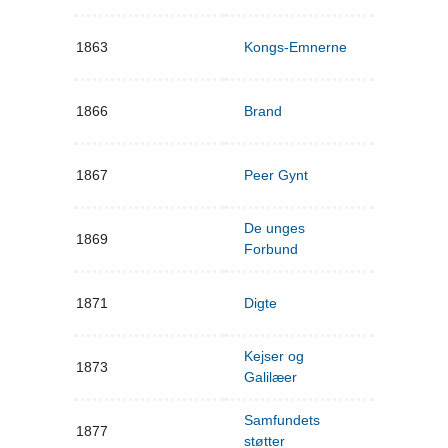
1863
Kongs-Emnerne
1866
Brand
1867
Peer Gynt
De unges
1869
Forbund
1871
Digte
Kejser og
1873
Galilæer
Samfundets
1877
støtter