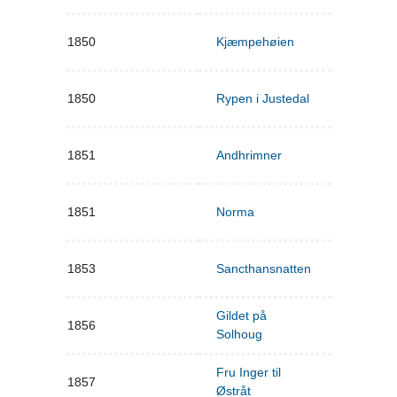
1850
Kjæmpehøien
1850
Rypen i Justedal
1851
Andhrimner
1851
Norma
1853
Sancthansnatten
Gildet på
1856
Solhoug
Fru Inger til
1857
Østråt