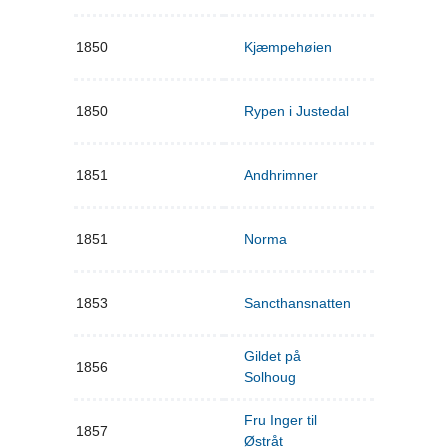
1850
Kjæmpehøien
1850
Rypen i Justedal
1851
Andhrimner
1851
Norma
1853
Sancthansnatten
Gildet på
1856
Solhoug
Fru Inger til
1857
Østråt