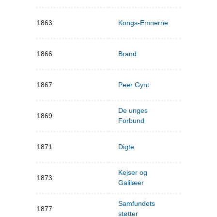
1863
Kongs-Emnerne
1866
Brand
1867
Peer Gynt
De unges
1869
Forbund
1871
Digte
Kejser og
1873
Galilæer
Samfundets
1877
støtter