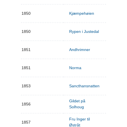
1850
Kjæmpehøien
1850
Rypen i Justedal
1851
Andhrimner
1851
Norma
1853
Sancthansnatten
Gildet på
1856
Solhoug
Fru Inger til
1857
Østråt