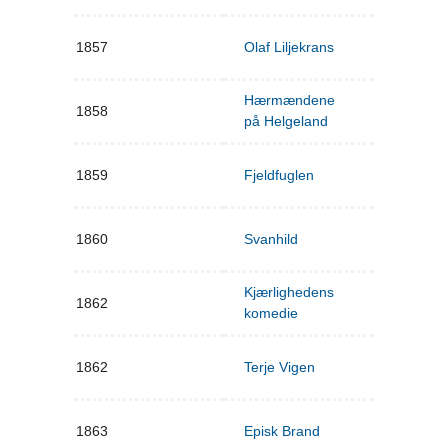
1857
Olaf Liljekrans
Hærmændene
1858
på Helgeland
1859
Fjeldfuglen
1860
Svanhild
Kjærlighedens
1862
komedie
1862
Terje Vigen
1863
Episk Brand