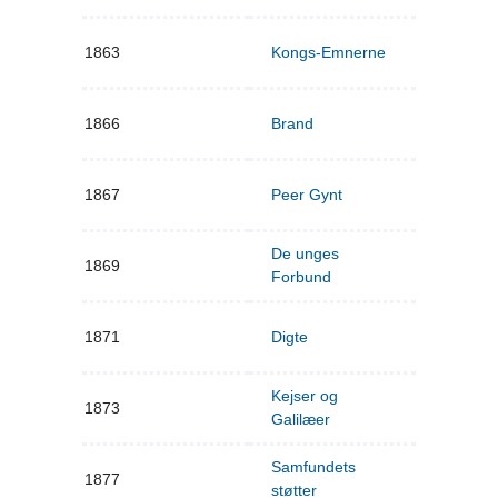
1863
Kongs-Emnerne
1866
Brand
1867
Peer Gynt
De unges
1869
Forbund
1871
Digte
Kejser og
1873
Galilæer
Samfundets
1877
støtter