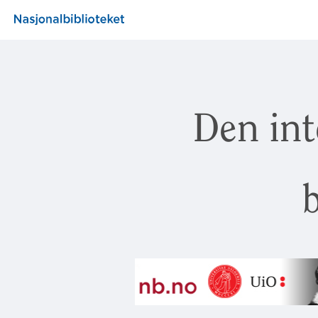
Den int
b