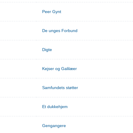
Peer Gynt
De unges Forbund
Digte
Kejser og Galilæer
Samfundets støtter
Et dukkehjem
Gengangere