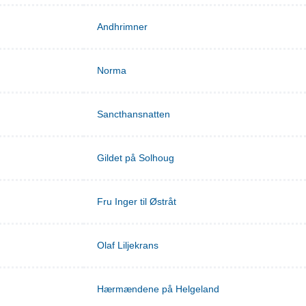
Andhrimner
Norma
Sancthansnatten
Gildet på Solhoug
Fru Inger til Østråt
Olaf Liljekrans
Hærmændene på Helgeland