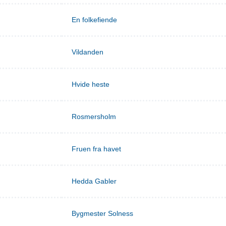
En folkefiende
Vildanden
Hvide heste
Rosmersholm
Fruen fra havet
Hedda Gabler
Bygmester Solness