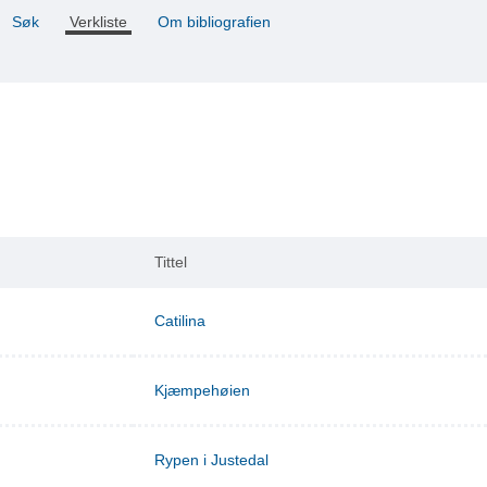
Søk
Verkliste
Om bibliografien
Tittel
Catilina
Kjæmpehøien
Rypen i Justedal