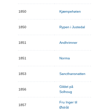
1850
Kjæmpehøien
1850
Rypen i Justedal
1851
Andhrimner
1851
Norma
1853
Sancthansnatten
Gildet på
1856
Solhoug
Fru Inger til
1857
Østråt