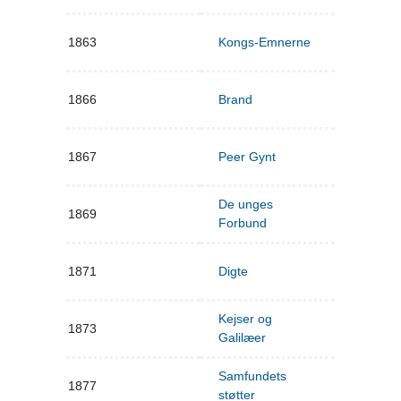
1863
Kongs-Emnerne
1866
Brand
1867
Peer Gynt
De unges
1869
Forbund
1871
Digte
Kejser og
1873
Galilæer
Samfundets
1877
støtter