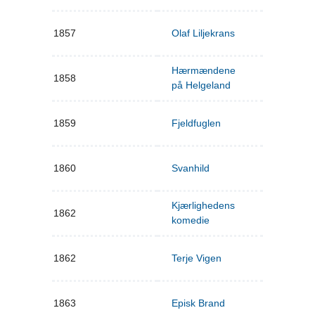
1857
Olaf Liljekrans
Hærmændene
1858
på Helgeland
1859
Fjeldfuglen
1860
Svanhild
Kjærlighedens
1862
komedie
1862
Terje Vigen
1863
Episk Brand