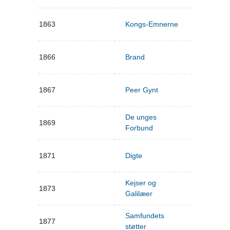
1863
Kongs-Emnerne
1866
Brand
1867
Peer Gynt
De unges
1869
Forbund
1871
Digte
Kejser og
1873
Galilæer
Samfundets
1877
støtter