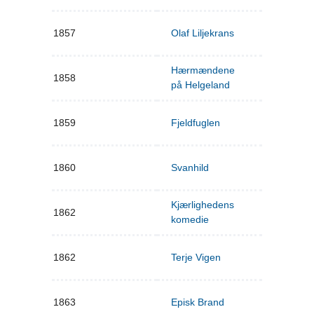
1857
Olaf Liljekrans
Hærmændene
1858
på Helgeland
1859
Fjeldfuglen
1860
Svanhild
Kjærlighedens
1862
komedie
1862
Terje Vigen
1863
Episk Brand