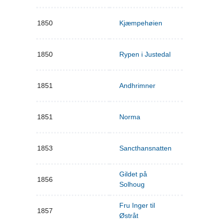
1850
Kjæmpehøien
1850
Rypen i Justedal
1851
Andhrimner
1851
Norma
1853
Sancthansnatten
Gildet på
1856
Solhoug
Fru Inger til
1857
Østråt