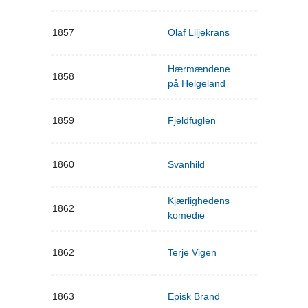
1857
Olaf Liljekrans
Hærmændene
1858
på Helgeland
1859
Fjeldfuglen
1860
Svanhild
Kjærlighedens
1862
komedie
1862
Terje Vigen
1863
Episk Brand