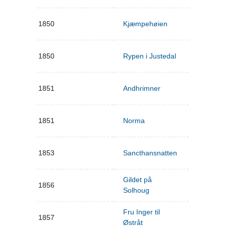
1850
Kjæmpehøien
1850
Rypen i Justedal
1851
Andhrimner
1851
Norma
1853
Sancthansnatten
Gildet på
1856
Solhoug
Fru Inger til
1857
Østråt