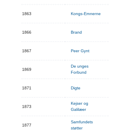
1863
Kongs-Emnerne
1866
Brand
1867
Peer Gynt
De unges
1869
Forbund
1871
Digte
Kejser og
1873
Galilæer
Samfundets
1877
støtter