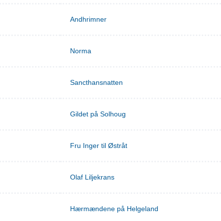
Andhrimner
Norma
Sancthansnatten
Gildet på Solhoug
Fru Inger til Østråt
Olaf Liljekrans
Hærmændene på Helgeland