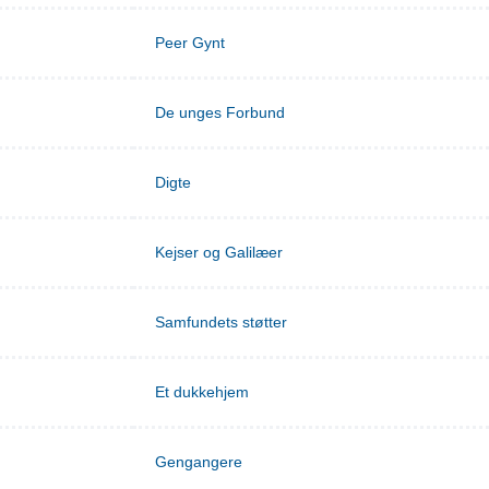
Peer Gynt
De unges Forbund
Digte
Kejser og Galilæer
Samfundets støtter
Et dukkehjem
Gengangere