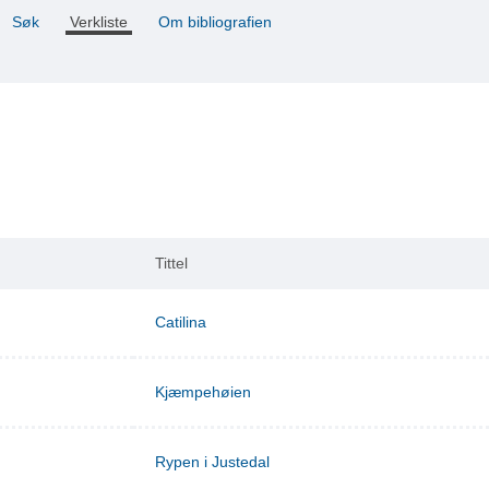
Søk
Verkliste
Om bibliografien
Tittel
Catilina
Kjæmpehøien
Rypen i Justedal