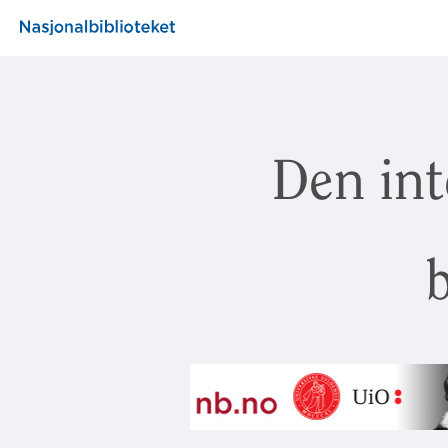
Den int
b