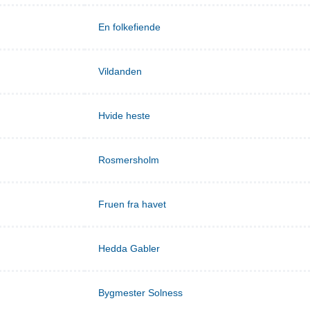
En folkefiende
Vildanden
Hvide heste
Rosmersholm
Fruen fra havet
Hedda Gabler
Bygmester Solness