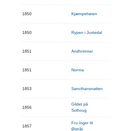
1850
Kjæmpehøien
1850
Rypen i Justedal
1851
Andhrimner
1851
Norma
1853
Sancthansnatten
Gildet på
1856
Solhoug
Fru Inger til
1857
Østråt