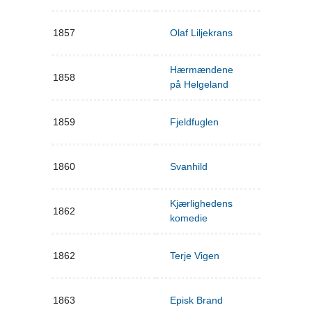
1857
Olaf Liljekrans
Hærmændene
1858
på Helgeland
1859
Fjeldfuglen
1860
Svanhild
Kjærlighedens
1862
komedie
1862
Terje Vigen
1863
Episk Brand