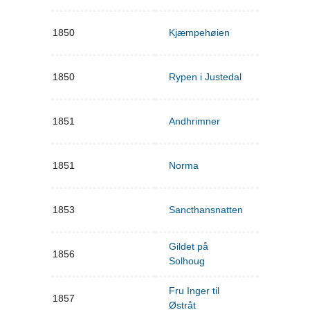
1850
Kjæmpehøien
1850
Rypen i Justedal
1851
Andhrimner
1851
Norma
1853
Sancthansnatten
Gildet på
1856
Solhoug
Fru Inger til
1857
Østråt