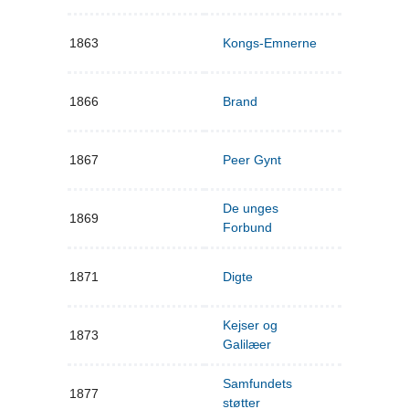
1863
Kongs-Emnerne
1866
Brand
1867
Peer Gynt
De unges
1869
Forbund
1871
Digte
Kejser og
1873
Galilæer
Samfundets
1877
støtter