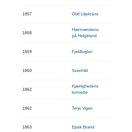
1857
Olaf Liljekrans
Hærmændene
1858
på Helgeland
1859
Fjeldfuglen
1860
Svanhild
Kjærlighedens
1862
komedie
1862
Terje Vigen
1863
Episk Brand