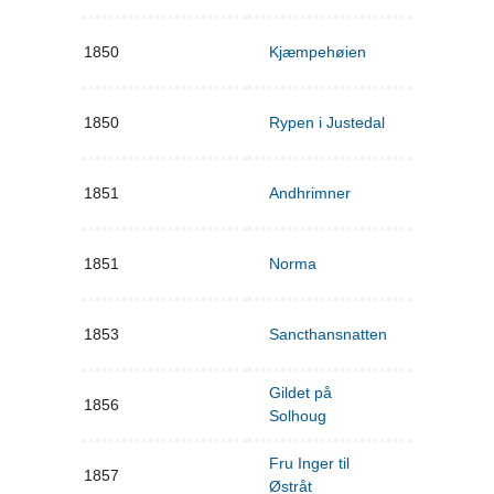
1850
Kjæmpehøien
1850
Rypen i Justedal
1851
Andhrimner
1851
Norma
1853
Sancthansnatten
Gildet på
1856
Solhoug
Fru Inger til
1857
Østråt