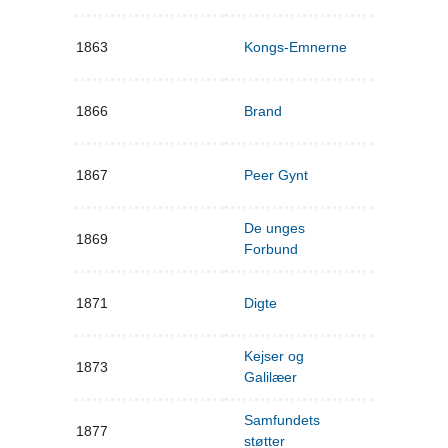
1863
Kongs-Emnerne
1866
Brand
1867
Peer Gynt
De unges
1869
Forbund
1871
Digte
Kejser og
1873
Galilæer
Samfundets
1877
støtter