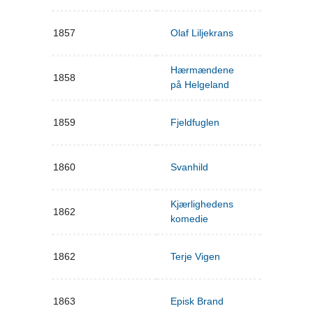
1857
Olaf Liljekrans
Hærmændene
1858
på Helgeland
1859
Fjeldfuglen
1860
Svanhild
Kjærlighedens
1862
komedie
1862
Terje Vigen
1863
Episk Brand