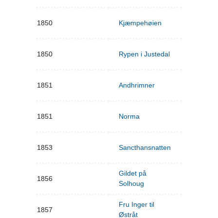
1850
Kjæmpehøien
1850
Rypen i Justedal
1851
Andhrimner
1851
Norma
1853
Sancthansnatten
Gildet på
1856
Solhoug
Fru Inger til
1857
Østråt