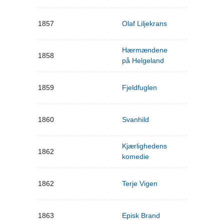
1857
Olaf Liljekrans
Hærmændene
1858
på Helgeland
1859
Fjeldfuglen
1860
Svanhild
Kjærlighedens
1862
komedie
1862
Terje Vigen
1863
Episk Brand