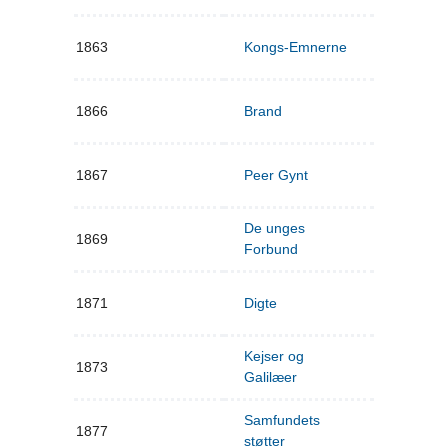
1863
Kongs-Emnerne
1866
Brand
1867
Peer Gynt
De unges
1869
Forbund
1871
Digte
Kejser og
1873
Galilæer
Samfundets
1877
støtter