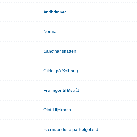
Andhrimner
Norma
Sancthansnatten
Gildet på Solhoug
Fru Inger til Østråt
Olaf Liljekrans
Hærmændene på Helgeland