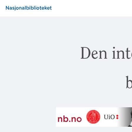
Den int
b