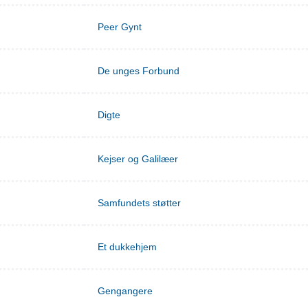
Peer Gynt
De unges Forbund
Digte
Kejser og Galilæer
Samfundets støtter
Et dukkehjem
Gengangere