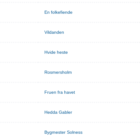
En folkefiende
Vildanden
Hvide heste
Rosmersholm
Fruen fra havet
Hedda Gabler
Bygmester Solness