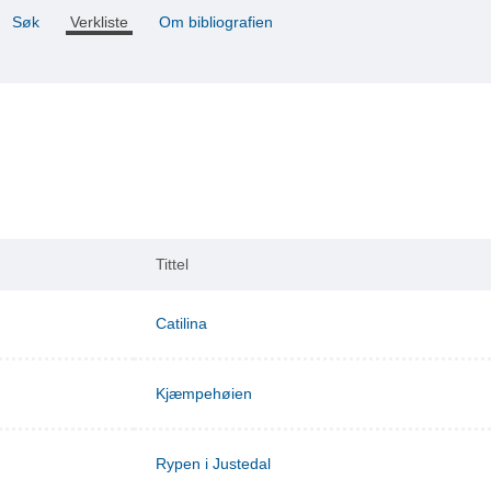
Søk
Verkliste
Om bibliografien
Tittel
Catilina
Kjæmpehøien
Rypen i Justedal