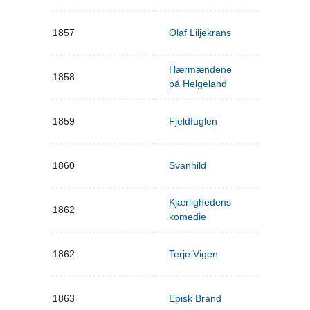
1857
Olaf Liljekrans
Hærmændene
1858
på Helgeland
1859
Fjeldfuglen
1860
Svanhild
Kjærlighedens
1862
komedie
1862
Terje Vigen
1863
Episk Brand