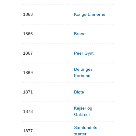
1863
Kongs-Emnerne
1866
Brand
1867
Peer Gynt
De unges
1869
Forbund
1871
Digte
Kejser og
1873
Galilæer
Samfundets
1877
støtter