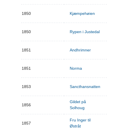
1850
Kjæmpehøien
1850
Rypen i Justedal
1851
Andhrimner
1851
Norma
1853
Sancthansnatten
Gildet på
1856
Solhoug
Fru Inger til
1857
Østråt