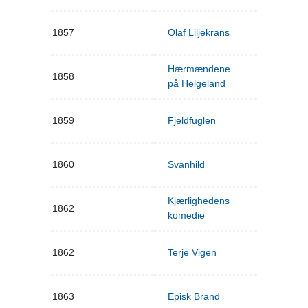
1857
Olaf Liljekrans
Hærmændene
1858
på Helgeland
1859
Fjeldfuglen
1860
Svanhild
Kjærlighedens
1862
komedie
1862
Terje Vigen
1863
Episk Brand