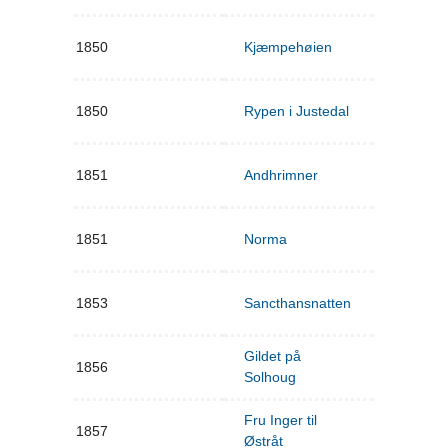
1850
Kjæmpehøien
1850
Rypen i Justedal
1851
Andhrimner
1851
Norma
1853
Sancthansnatten
Gildet på
1856
Solhoug
Fru Inger til
1857
Østråt