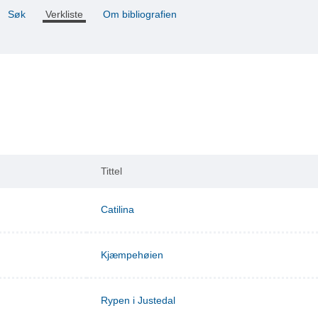
Søk
Verkliste
Om bibliografien
Tittel
Catilina
Kjæmpehøien
Rypen i Justedal