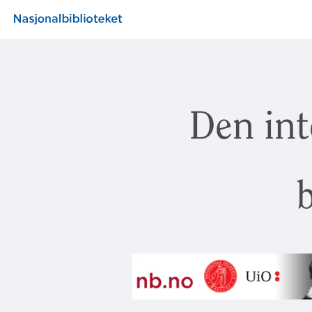
Den int
b