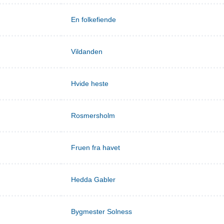
En folkefiende
Vildanden
Hvide heste
Rosmersholm
Fruen fra havet
Hedda Gabler
Bygmester Solness