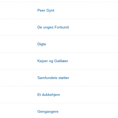
Peer Gynt
De unges Forbund
Digte
Kejser og Galilæer
Samfundets støtter
Et dukkehjem
Gengangere