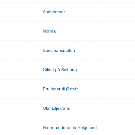
Andhrimner
Norma
Sancthansnatten
Gildet på Solhoug
Fru Inger til Østråt
Olaf Liljekrans
Hærmændene på Helgeland