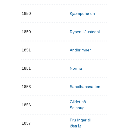
1850
Kjæmpehøien
1850
Rypen i Justedal
1851
Andhrimner
1851
Norma
1853
Sancthansnatten
Gildet på
1856
Solhoug
Fru Inger til
1857
Østråt