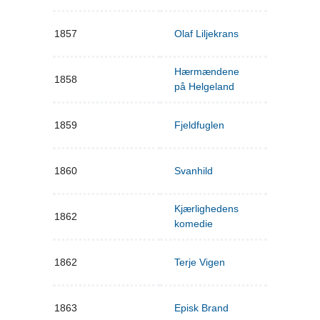
1857
Olaf Liljekrans
Hærmændene
1858
på Helgeland
1859
Fjeldfuglen
1860
Svanhild
Kjærlighedens
1862
komedie
1862
Terje Vigen
1863
Episk Brand