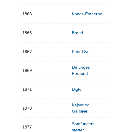
1863
Kongs-Emnerne
1866
Brand
1867
Peer Gynt
De unges
1869
Forbund
1871
Digte
Kejser og
1873
Galilæer
Samfundets
1877
støtter