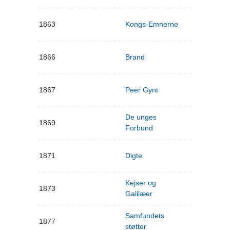
1863
Kongs-Emnerne
1866
Brand
1867
Peer Gynt
De unges
1869
Forbund
1871
Digte
Kejser og
1873
Galilæer
Samfundets
1877
støtter