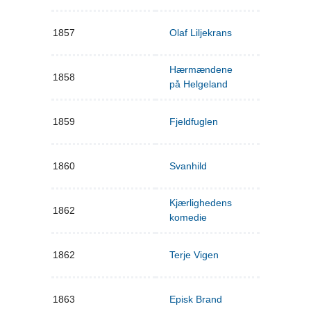
1857
Olaf Liljekrans
Hærmændene
1858
på Helgeland
1859
Fjeldfuglen
1860
Svanhild
Kjærlighedens
1862
komedie
1862
Terje Vigen
1863
Episk Brand