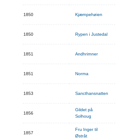
1850
Kjæmpehøien
1850
Rypen i Justedal
1851
Andhrimner
1851
Norma
1853
Sancthansnatten
Gildet på
1856
Solhoug
Fru Inger til
1857
Østråt