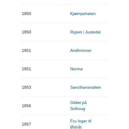
1850
Kjæmpehøien
1850
Rypen i Justedal
1851
Andhrimner
1851
Norma
1853
Sancthansnatten
Gildet på
1856
Solhoug
Fru Inger til
1857
Østråt