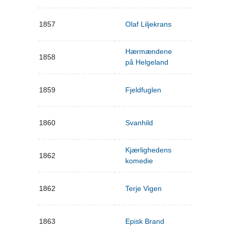
1857
Olaf Liljekrans
Hærmændene
1858
på Helgeland
1859
Fjeldfuglen
1860
Svanhild
Kjærlighedens
1862
komedie
1862
Terje Vigen
1863
Episk Brand