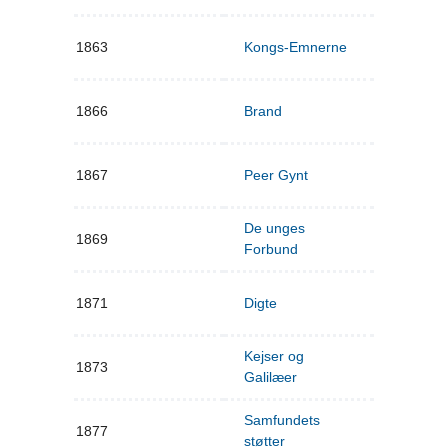
1863
Kongs-Emnerne
1866
Brand
1867
Peer Gynt
De unges
1869
Forbund
1871
Digte
Kejser og
1873
Galilæer
Samfundets
1877
støtter