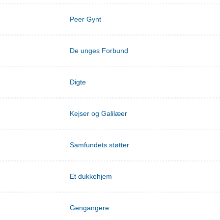
Peer Gynt
De unges Forbund
Digte
Kejser og Galilæer
Samfundets støtter
Et dukkehjem
Gengangere