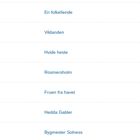
En folkefiende
Vildanden
Hvide heste
Rosmersholm
Fruen fra havet
Hedda Gabler
Bygmester Solness