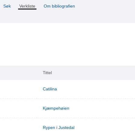
Søk
Verkliste
Om bibliografien
Tittel
Catilina
Kjæmpehøien
Rypen i Justedal