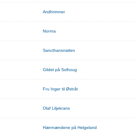
Andhrimner
Norma
Sancthansnatten
Gildet på Solhoug
Fru Inger til Østråt
Olaf Liljekrans
Hærmændene på Helgeland