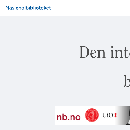
Den int
b