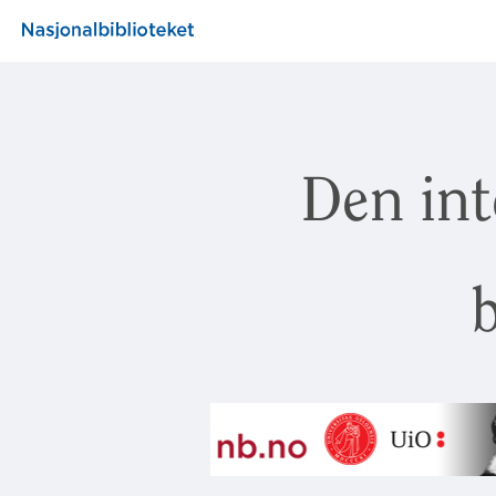
Den int
b