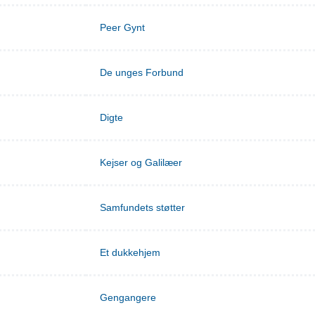
Peer Gynt
De unges Forbund
Digte
Kejser og Galilæer
Samfundets støtter
Et dukkehjem
Gengangere