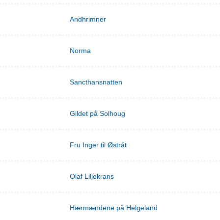
Andhrimner
Norma
Sancthansnatten
Gildet på Solhoug
Fru Inger til Østråt
Olaf Liljekrans
Hærmændene på Helgeland