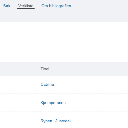
Søk
Verkliste
Om bibliografien
Tittel
Catilina
Kjæmpehøien
Rypen i Justedal