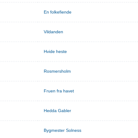
En folkefiende
Vildanden
Hvide heste
Rosmersholm
Fruen fra havet
Hedda Gabler
Bygmester Solness