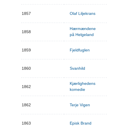
1857
Olaf Liljekrans
Hærmændene
1858
på Helgeland
1859
Fjeldfuglen
1860
Svanhild
Kjærlighedens
1862
komedie
1862
Terje Vigen
1863
Episk Brand