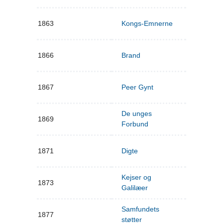
1863
Kongs-Emnerne
1866
Brand
1867
Peer Gynt
De unges
1869
Forbund
1871
Digte
Kejser og
1873
Galilæer
Samfundets
1877
støtter