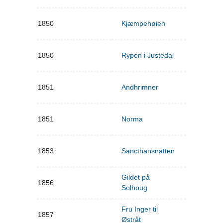
1850
Kjæmpehøien
1850
Rypen i Justedal
1851
Andhrimner
1851
Norma
1853
Sancthansnatten
Gildet på
1856
Solhoug
Fru Inger til
1857
Østråt