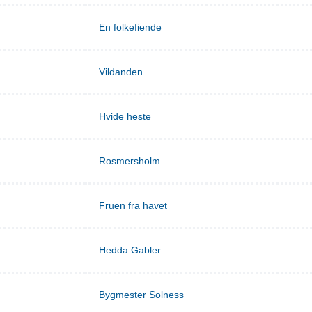
En folkefiende
Vildanden
Hvide heste
Rosmersholm
Fruen fra havet
Hedda Gabler
Bygmester Solness