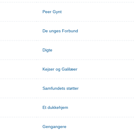
Peer Gynt
De unges Forbund
Digte
Kejser og Galilæer
Samfundets støtter
Et dukkehjem
Gengangere