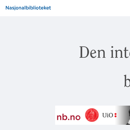
Den int
b