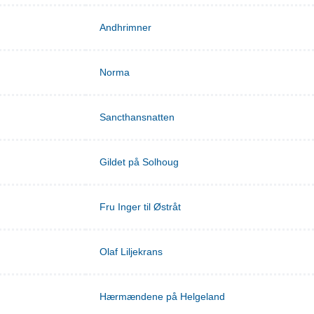
Andhrimner
Norma
Sancthansnatten
Gildet på Solhoug
Fru Inger til Østråt
Olaf Liljekrans
Hærmændene på Helgeland