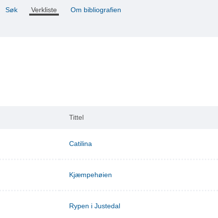
Søk
Verkliste
Om bibliografien
Tittel
Catilina
Kjæmpehøien
Rypen i Justedal