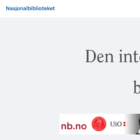
Den int
b