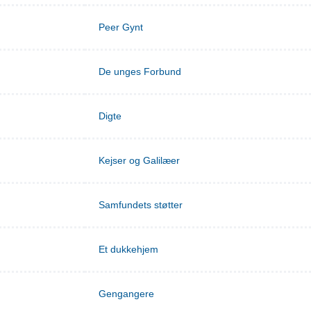
Peer Gynt
De unges Forbund
Digte
Kejser og Galilæer
Samfundets støtter
Et dukkehjem
Gengangere