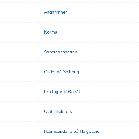
Andhrimner
Norma
Sancthansnatten
Gildet på Solhoug
Fru Inger til Østråt
Olaf Liljekrans
Hærmændene på Helgeland