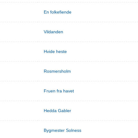
En folkefiende
Vildanden
Hvide heste
Rosmersholm
Fruen fra havet
Hedda Gabler
Bygmester Solness