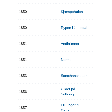
1850
Kjæmpehøien
1850
Rypen i Justedal
1851
Andhrimner
1851
Norma
1853
Sancthansnatten
Gildet på
1856
Solhoug
Fru Inger til
1857
Østråt