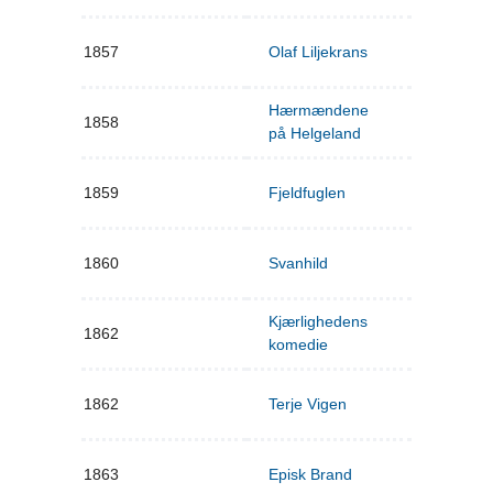
1857
Olaf Liljekrans
Hærmændene
1858
på Helgeland
1859
Fjeldfuglen
1860
Svanhild
Kjærlighedens
1862
komedie
1862
Terje Vigen
1863
Episk Brand