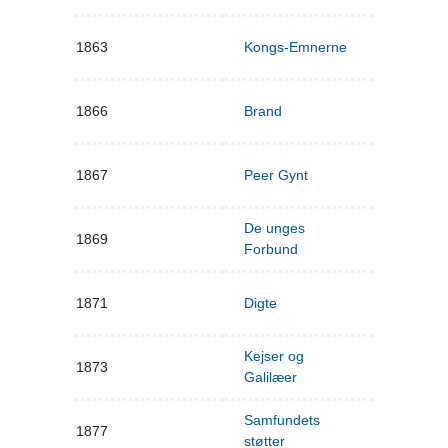
1863
Kongs-Emnerne
1866
Brand
1867
Peer Gynt
De unges
1869
Forbund
1871
Digte
Kejser og
1873
Galilæer
Samfundets
1877
støtter