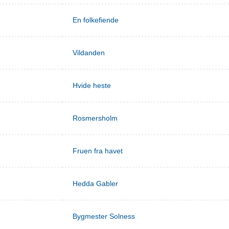
En folkefiende
Vildanden
Hvide heste
Rosmersholm
Fruen fra havet
Hedda Gabler
Bygmester Solness