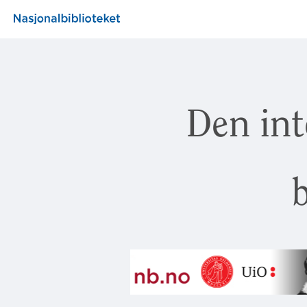
Den int
b