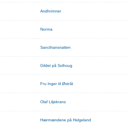
Andhrimner
Norma
Sancthansnatten
Gildet på Solhoug
Fru Inger til Østråt
Olaf Liljekrans
Hærmændene på Helgeland