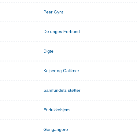
Peer Gynt
De unges Forbund
Digte
Kejser og Galilæer
Samfundets støtter
Et dukkehjem
Gengangere