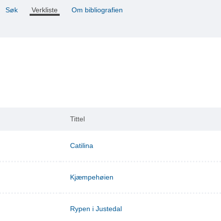
Søk
Verkliste
Om bibliografien
Tittel
Catilina
Kjæmpehøien
Rypen i Justedal