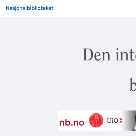
Den int
b