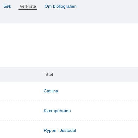
Søk
Verkliste
Om bibliografien
Tittel
Catilina
Kjæmpehøien
Rypen i Justedal