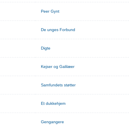
Peer Gynt
De unges Forbund
Digte
Kejser og Galilæer
Samfundets støtter
Et dukkehjem
Gengangere