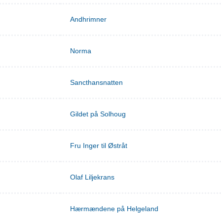
Andhrimner
Norma
Sancthansnatten
Gildet på Solhoug
Fru Inger til Østråt
Olaf Liljekrans
Hærmændene på Helgeland