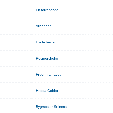
En folkefiende
Vildanden
Hvide heste
Rosmersholm
Fruen fra havet
Hedda Gabler
Bygmester Solness