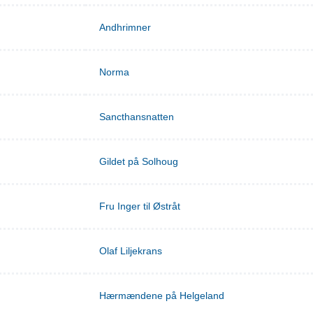
Andhrimner
Norma
Sancthansnatten
Gildet på Solhoug
Fru Inger til Østråt
Olaf Liljekrans
Hærmændene på Helgeland