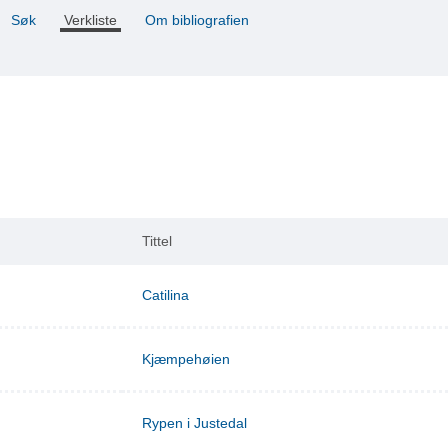
Søk
Verkliste
Om bibliografien
Tittel
Catilina
Kjæmpehøien
Rypen i Justedal