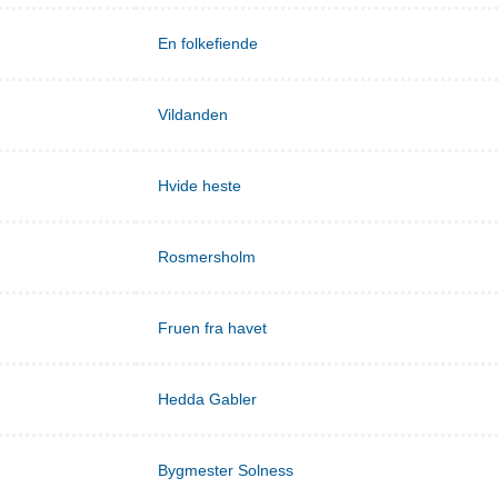
En folkefiende
Vildanden
Hvide heste
Rosmersholm
Fruen fra havet
Hedda Gabler
Bygmester Solness