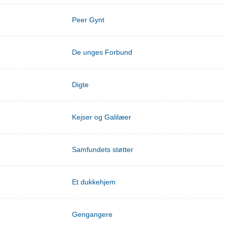
Peer Gynt
De unges Forbund
Digte
Kejser og Galilæer
Samfundets støtter
Et dukkehjem
Gengangere