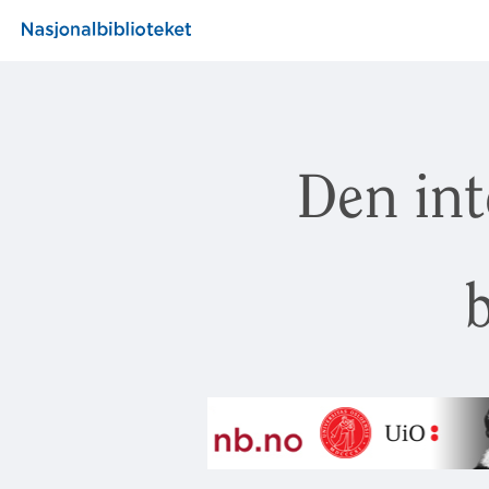
Den int
b