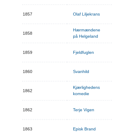
1857
Olaf Liljekrans
Hærmændene
1858
på Helgeland
1859
Fjeldfuglen
1860
Svanhild
Kjærlighedens
1862
komedie
1862
Terje Vigen
1863
Episk Brand