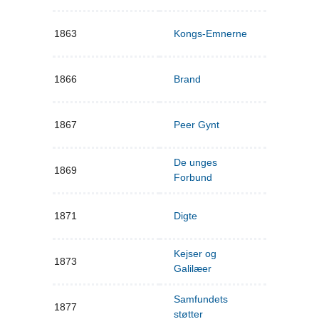
1863
Kongs-Emnerne
1866
Brand
1867
Peer Gynt
De unges
1869
Forbund
1871
Digte
Kejser og
1873
Galilæer
Samfundets
1877
støtter