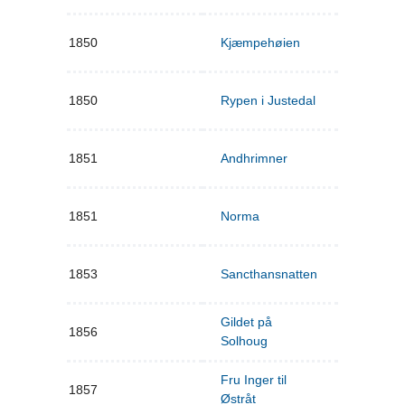
1850
Kjæmpehøien
1850
Rypen i Justedal
1851
Andhrimner
1851
Norma
1853
Sancthansnatten
Gildet på
1856
Solhoug
Fru Inger til
1857
Østråt