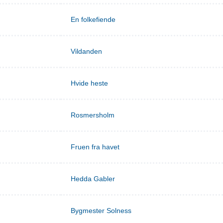
En folkefiende
Vildanden
Hvide heste
Rosmersholm
Fruen fra havet
Hedda Gabler
Bygmester Solness