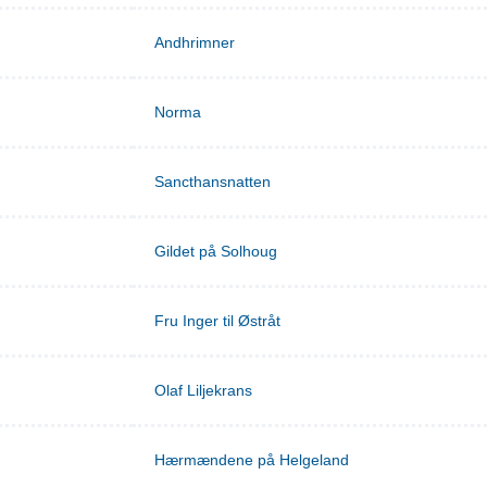
Andhrimner
Norma
Sancthansnatten
Gildet på Solhoug
Fru Inger til Østråt
Olaf Liljekrans
Hærmændene på Helgeland