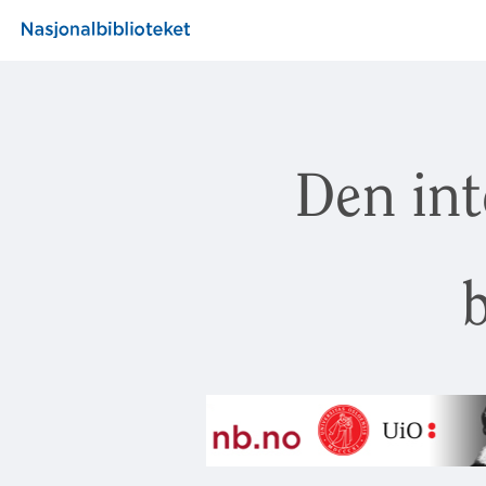
Den int
b