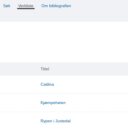
Søk
Verkliste
Om bibliografien
Tittel
Catilina
Kjæmpehøien
Rypen i Justedal