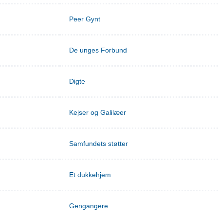
Peer Gynt
De unges Forbund
Digte
Kejser og Galilæer
Samfundets støtter
Et dukkehjem
Gengangere