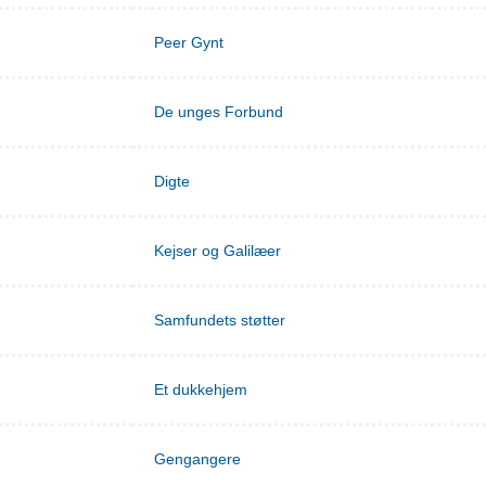
Peer Gynt
De unges Forbund
Digte
Kejser og Galilæer
Samfundets støtter
Et dukkehjem
Gengangere