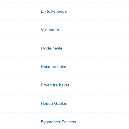
En folkefiende
Vildanden
Hvide heste
Rosmersholm
Fruen fra havet
Hedda Gabler
Bygmester Solness