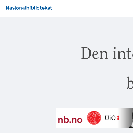
Den int
b