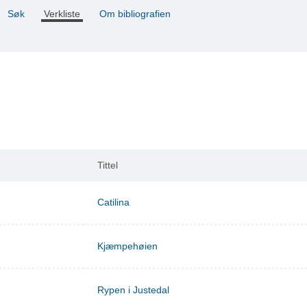
Søk
Verkliste
Om bibliografien
Tittel
Catilina
Kjæmpehøien
Rypen i Justedal