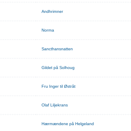
Andhrimner
Norma
Sancthansnatten
Gildet på Solhoug
Fru Inger til Østråt
Olaf Liljekrans
Hærmændene på Helgeland